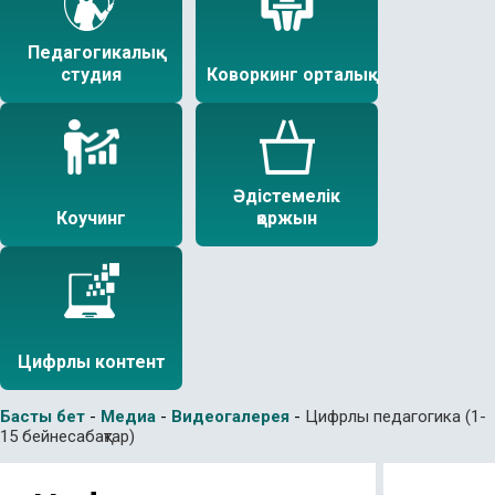
Педагогикалық
студия
Коворкинг орталық
Әдістемелік
Коучинг
қоржын
Цифрлы контент
Басты бет
-
Медиа
-
Видеогалерея
-
Цифрлы педагогика (1-
15 бейнесабақтар)