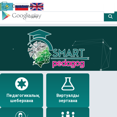
Сауалнама-Тест
Педагогикалық
Виртуалды
шеберхана
зертхана