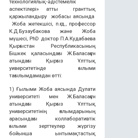
технологиялық-әдістемелік
аспектілері» атты гранттық
қаржыландыру жобасы аясында
Жоба жетекшісі, п.ғ.д., профессор
К.Д.Бузаубакова және Жоба
мүшесі, PhD доктор П.А.Кудабаева
Қырғыстан Республикасының
Бішкек қаласындағы Ж.Баласағұн
атындағы Қырғыз Ұлттық
уиверситетінде ғылыми
тағылымдамадан өтті:
1) Ғылыми Жоба аясында Дулати
университеті мен Ж.Баласағұн
атындағы Қырғыз Ұлттық
университетінің ғалымдарының
арасындағы коллаборативтік
ғылыми зерттеулер жүргізу
бойынша ынтымақтастық