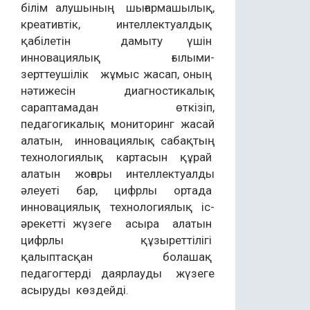
білім алушының шығармашылық,
креативтік, интеллектуалдық
қабілетін дамыту үшін
инновациялық ғылыми-
зерттеушілік жұмыс жасап, оның
нәтижесін диагностикалық
сараптамадан өткізіп,
педагогикалық мониторинг жасай
алатын, инновациялық сабақтың
технологиялық картасын құрай
алатын жоғары интеллектуалды
әлеуеті бар, цифрлы ортада
инновациялық технологиялық іс-
әрекетті жүзеге асыра алатын
цифрлы құзыреттілігі
қалыптасқан болашақ
педагогтерді даярлауды жүзеге
асыруды көздейді.