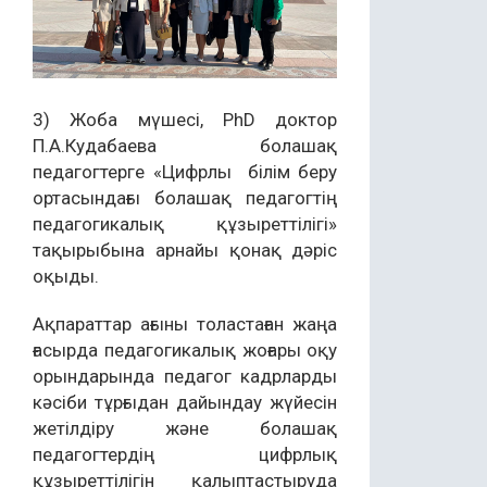
3) Жоба мүшесі, PhD доктор
П.А.Кудабаева болашақ
педагогтерге «Цифрлы білім беру
ортасындағы болашақ педагогтің
педагогикалық құзыреттілігі»
тақырыбына арнайы қонақ дәріс
оқыды.
Ақпараттар ағыны толастаған жаңа
ғасырда педагогикалық жоғары оқу
орындарында педагог кадрларды
кәсіби тұрғыдан дайындау жүйесін
жетілдіру және болашақ
педагогтердің цифрлық
құзыреттілігін қалыптастыруда