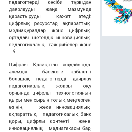
педагогтерді кәсіби тұрғыдан
даярлауды жаңа мазмұнда
қарастыруды қажет етеді:
цифрлық ресурстар, ақпараттық
медиақұралдар және цифрлық
ортадағы шетелдік инновациялық
педагогикалық тәжірибелер және
т.б.
Цифрлы Қазақстан жағдайында
әлемдік бәсекеге қабілетті
болашақ педагогтерді даярлау
педагогикалық жоғары оқу
орнында цифрлы технологияның
қыры мен сырын толық меңгерген,
өзінің жеке инновациялық
ақпараттық педагогикалық банк
қоры, цифрлы контенті және
инновациялық медиатекасы бар,