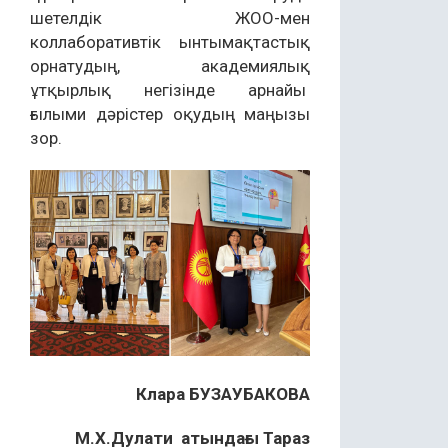
шетелдік ЖОО-мен
коллаборативтік ынтымақтастық
орнатудың, академиялық
ұтқырлық негізінде арнайы
ғылыми дәрістер оқудың маңызы
зор.
Клара БУЗАУБАКОВА
М.Х.Дулати атындағы Тараз