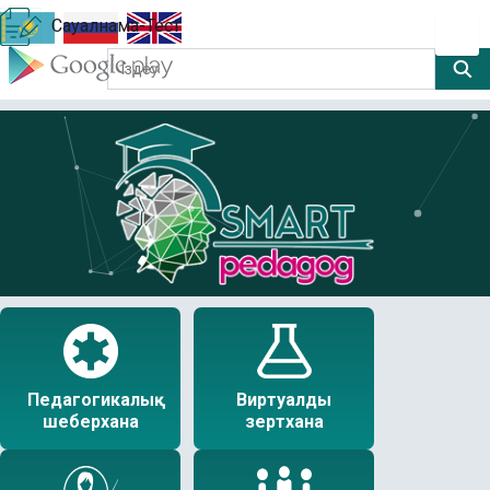
Сауалнама-Тест
Педагогикалық
Виртуалды
шеберхана
зертхана