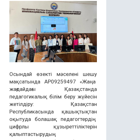
Осындай өзекті мәселені шешу
мақсатында AP09259497 «Жаңа
жағдайдағы Қазақстанда
педагогикалық білім беру жүйесін
жетілдіру: Қазақстан
Республикасында қашықтықтан
оқытуда болашақ педагогтердің
цифрлы құзыреттіліктерін
қалыптастырудың