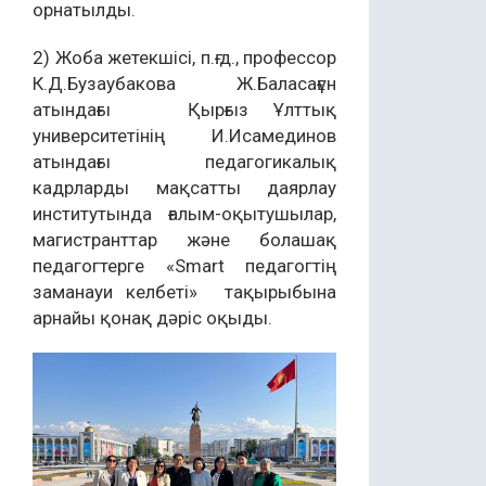
орнатылды.
2) Жоба жетекшісі, п.ғ.д., профессор
К.Д.Бузаубакова Ж.Баласағұн
атындағы Қырғыз Ұлттық
университетінің И.Исамединов
атындағы педагогикалық
кадрларды мақсатты даярлау
институтында ғалым-оқытушылар,
магистранттар және болашақ
педагогтерге «Smart педагогтің
заманауи келбеті» тақырыбына
арнайы қонақ дәріс оқыды.