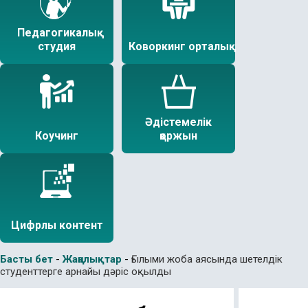
Педагогикалық
студия
Коворкинг орталық
Әдістемелік
Коучинг
қоржын
Цифрлы контент
Басты бет
-
Жаңалықтар
-
Ғылыми жоба аясында шетелдік
студенттерге арнайы дәріс оқылды