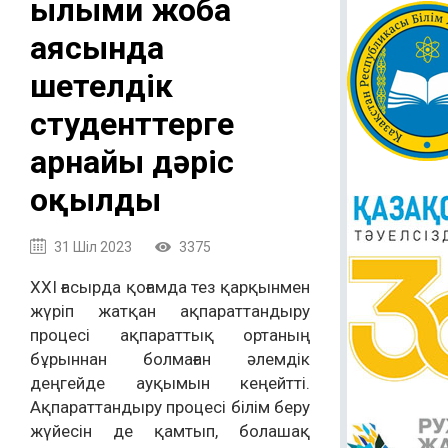
Ғылыми жоба
аясында
шетелдік
студенттерге
арнайы дәріс
оқылды
31 Шіл 2023
3375
ХХІ ғасырда қоғамда тез қарқынмен
жүріп жатқан ақпараттандыру
процесі ақпараттық ортаның
бұрыннан болмаған әлемдік
деңгейде ауқымын кеңейтті.
Ақпараттандыру процесі білім беру
жүйесін де қамтып, болашақ