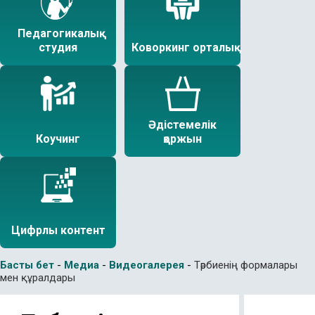
Педагогикалық
студия
Коворкинг орталық
Әдістемелік
Коучинг
қоржын
Цифрлы контент
Басты бет
-
Медиа
-
Видеогалерея
-
Тәрбиенің формалары
мен құралдары