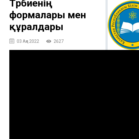
Тәрбиенің
формалары мен
құралдары
03 Ақп 2022
2627