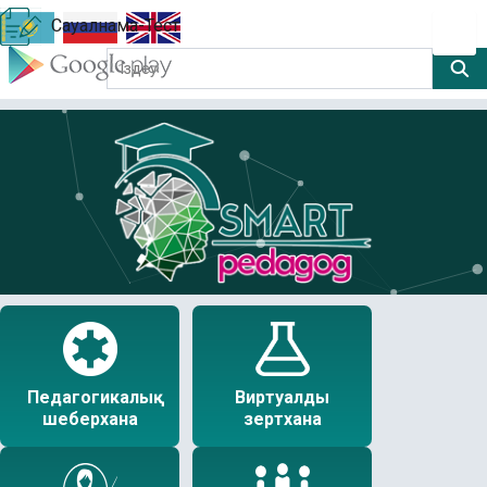
Сауалнама-Тест
Педагогикалық
Виртуалды
шеберхана
зертхана