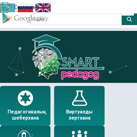
Сауалнама-Тест
Педагогикалық
Виртуалды
шеберхана
зертхана