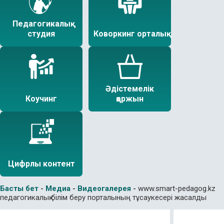
Педагогикалық
студия
Коворкинг орталық
Әдістемелік
Коучинг
қоржын
Цифрлы контент
Басты бет
-
Медиа
-
Видеогалерея
-
www.smart-pedagog.kz
педагогикалық білім беру порталының тұсаукесері жасалды