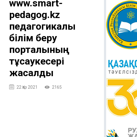
www.smart-
pedagog.kz
педагогикалық
білім беру
порталының
тұсаукесері
жасалды
22 Қаз 2021
2165