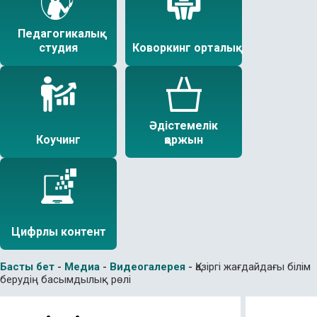
Педагогикалық
студия
Коворкинг орталық
Әдістемелік
Коучинг
қоржын
Цифрлы контент
Басты бет
-
Медиа
-
Видеогалерея
-
Қазіргі жағдайдағы білім
берудің басымдылық рөлі