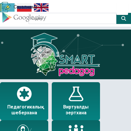
Сауалнама-Тест
Педагогикалық
Виртуалды
шеберхана
зертхана