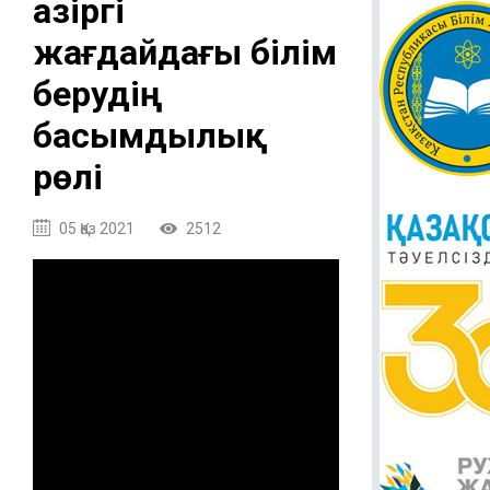
Қазіргі
жағдайдағы білім
берудің
басымдылық
рөлі
05 Қаз 2021
2512